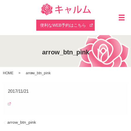
メ
便利なWEB予約はこちら
arrow_btn_pink
HOME
arrow_btn_pink
2017/11/21
arrow_btn_pink