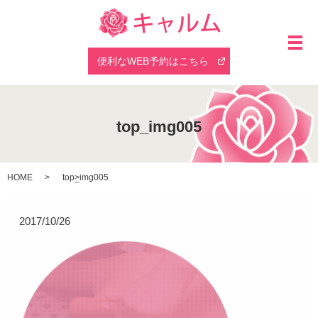
メ
便利なWEB予約はこちら
top_img005
HOME
top_img005
2017/10/26