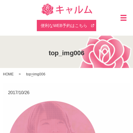
メ
便利なWEB予約はこちら
top_img006
HOME
top_img006
2017/10/26